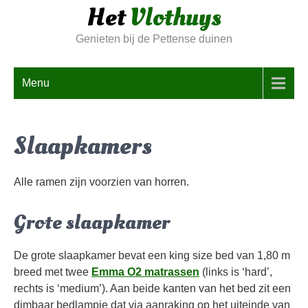
Het
Vlothuys
Skip
to
Genieten bij de Pettense duinen
content
Menu
Slaapkamers
Alle ramen zijn voorzien van horren.
Grote slaapkamer
De grote slaapkamer bevat een king size bed van 1,80 m
breed met twee
Emma O2 matrassen
(links is ‘hard’,
rechts is ‘medium’). Aan beide kanten van het bed zit een
dimbaar bedlampje dat via aanraking op het uiteinde van