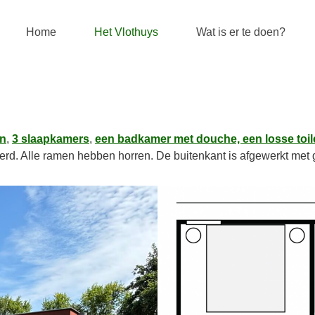
Home
Het Vlothuys
Wat is er te doen?
en
,
3 slaapkamers
,
een badkamer met douche, een losse toil
rd. Alle ramen hebben horren. De buitenkant is afgewerkt met 