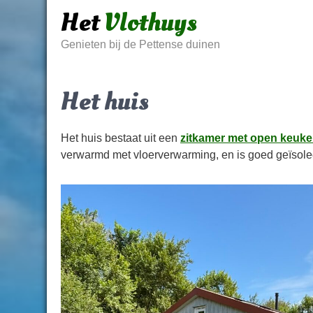
Skip
Het
Vlothuys
to
content
Genieten bij de Pettense duinen
Het huis
Het huis bestaat uit een
zitkamer met open keuk
verwarmd met vloerverwarming, en is goed geïsolee